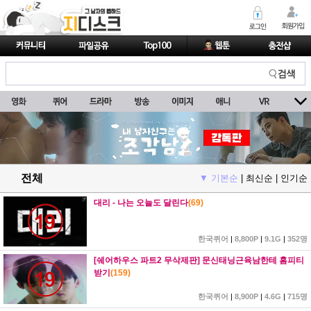
전체
▼ 기본순
|
최신순
|
인기순
대리 - 나는 오늘도 달린다
(
69
)
한국퀴어
|
8,800P
|
9.1G
|
352명
[쉐어하우스 파트2 무삭제판] 문신태닝근육남한테 홈피티
받기
(
159
)
한국퀴어
|
8,900P
|
4.6G
|
715명