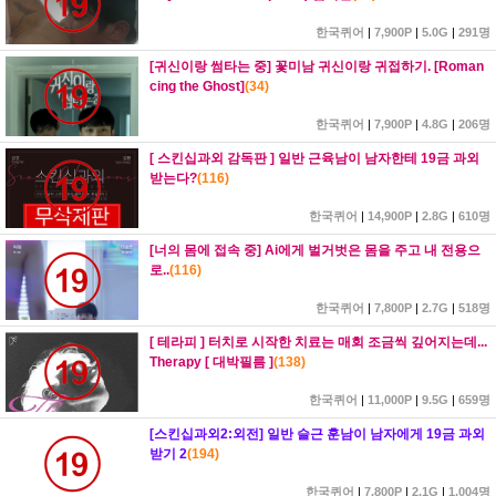
한국퀴어
|
7,900P
|
5.0G
|
291명
[귀신이랑 썸타는 중] 꽃미남 귀신이랑 귀접하기. [Roman
cing the Ghost]
(
34
)
한국퀴어
|
7,900P
|
4.8G
|
206명
[ 스킨십과외 감독판 ] 일반 근육남이 남자한테 19금 과외
받는다?
(
116
)
한국퀴어
|
14,900P
|
2.8G
|
610명
[너의 몸에 접속 중] Ai에게 벌거벗은 몸을 주고 내 전용으
로..
(
116
)
한국퀴어
|
7,800P
|
2.7G
|
518명
[ 테라피 ] 터치로 시작한 치료는 매회 조금씩 깊어지는데...
Therapy [ 대박필름 ]
(
138
)
한국퀴어
|
11,000P
|
9.5G
|
659명
[스킨십과외2:외전] 일반 슬근 훈남이 남자에게 19금 과외
받기 2
(
194
)
한국퀴어
|
7,800P
|
2.1G
|
1,004명