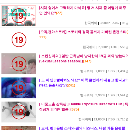
[시체 옆에서 고백하지 마세요] 형 저 시체 좀 어떻게 해주
면 안돼요?
(
22
)
한국퀴어
|
3,900P
|
2.0G
|
98명
[오직,팬2:스토커] 스토커와 결국 끝까지 가버린 온팬스타
(
111
)
한국퀴어
|
7,800P
|
1.3G
|
556명
[ 스킨십과외 ] 일반 근육남이 남자한테 19금 과외 받는다?
(Sexual Lessons season1)
(
347
)
한국퀴어
|
7,800P
|
1.6G
|
1,494명
[ 도 파 민 ] 빨아봐도 돼요? 이쪽 클럽에서 대놓고 한다고?
(feat. 동준사장tv)
(
241
)
한국퀴어
|
3,900P
|
1.7G
|
1,541명
[ 이중노출 감독판 ] Double Exposure Director's Cut [ 독
점공개 ] [ 대박필름 ]
(
675
)
한국퀴어
|
11,000P
|
7.3G
|
2,710명
[ 오직, 팬 ] 온팬 스타와 팬의 비즈니스, 나랑 커플 온팬할