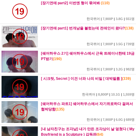
[장기연애 part2] 이번엔 형이 묶여봐
(
110
)
한국퀴어
|
7,900P
|
3.8G
|
551명
[장기연애 part1] 번개남을 불렀는데 전애인이 왔다?
(
138
)
한국퀴어
|
7,900P
|
3.5G
|
739명
[쉐어하우스 2기] 쉐어하우스에서 근육 트레이너한테 19금
PT받기
(
190
)
한국퀴어
|
7,900P
|
3.2G
|
982명
[ 시크릿, Secret ] 이건 너와 나의 비밀 [ 대박필름 ]
(
339
)
한국퀴어
|
8,800P
|
10.1G
|
1,559명
[쉐어하우스 파트1] 쉐어하우스에서 자기위로하다 걸려서
협박당함
(
135
)
한국퀴어
|
7,900P
|
6.0G
|
689명
[내 남자친구는 조각남] 내가 만든 조각상이 날 덮쳤다 ( My
Boyfriend is a Sculpture ) 감독판
(
64
)