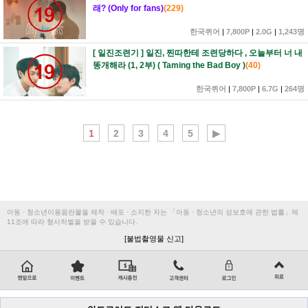
래? (Only for fans)
(
229
)
한국퀴어
|
7,800P
|
2.0G
|
1,243명
[ 일진조련기 ] 일진, 찐따한테 조련당하다 , 오늘부터 너 내
똥개해라 (1, 2부) ( Taming the Bad Boy )
(
40
)
한국퀴어
|
7,800P
|
6.7G
|
264명
1
2
3
4
5
▶
아동 · 청소년이용음란물을 제작 · 배포 · 소지한 자는 「아동 · 청소년의 성보호에 관한 법률」제
11조에 따라 형사처벌을 받을 수 있습니다.
[불법촬영물 신고]