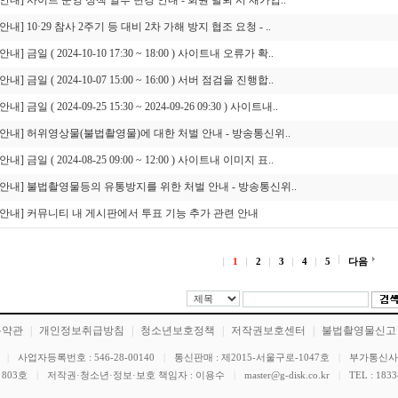
[안내] 사이트 운영 정책 일부 변경 안내 - 회원 탈퇴 시 재가입..
[안내] 10·29 참사 2주기 등 대비 2차 가해 방지 협조 요청 - ..
[안내] 금일 ( 2024-10-10 17:30 ~ 18:00 ) 사이트내 오류가 확..
[안내] 금일 ( 2024-10-07 15:00 ~ 16:00 ) 서버 점검을 진행합..
[안내] 금일 ( 2024-09-25 15:30 ~ 2024-09-26 09:30 ) 사이트내..
[안내] 허위영상물(불법촬영물)에 대한 처벌 안내 - 방송통신위..
[안내] 금일 ( 2024-08-25 09:00 ~ 12:00 ) 사이트내 이미지 표..
[안내] 불법촬영물등의 유통방지를 위한 처벌 안내 - 방송통신위..
[안내] 커뮤니티 내 게시판에서 투표 기능 추가 관련 안내
1
2
3
4
5
다음
용약관
|
개인정보취급방침
|
청소년보호정책
|
저작권보호센터
|
불법촬영물신고
|
사업자등록번호 : 546-28-00140
|
통신판매 : 제2015-서울구로-1047호
|
부가통신사업자
803호
|
저작권·청소년·정보·보호 책임자 : 이용수
|
master@g-disk.co.kr
|
TEL : 1833