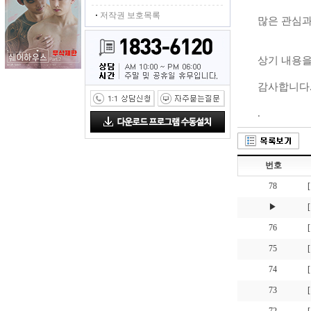
·
저작권 보호목록
많은 관심과
상기 내용을
감사합니다.
.
번호
78
▶
76
75
74
73