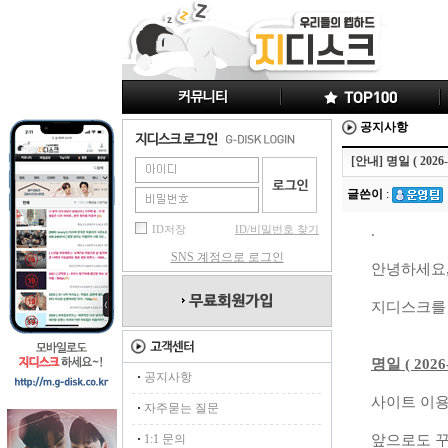
공지사항
[안내] 명일 ( 2026
글쓴이
:
ID저장
ID/비밀번호 찾기
.
SNS 계정으로 로그인
안녕하세요,
지디스크를 
명일 ( 202
·
공지사항
사이트 이용
·
자주묻는 질문
·
1:1 문의
앞으로도 꾸