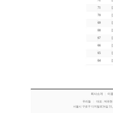
72
71
70
69
68
67
66
65
64
회사소개
|
이
우리들
|
대표 : 박유현
서울시 구로구 디지털로34길 55, 