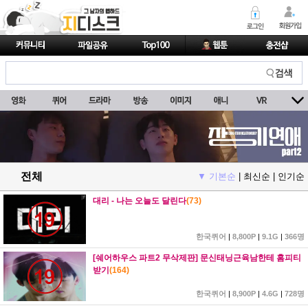
전체
▼ 기본순
|
최신순
|
인기순
대리 - 나는 오늘도 달린다
(
73
)
한국퀴어
|
8,800P
|
9.1G
|
366명
[쉐어하우스 파트2 무삭제판] 문신태닝근육남한테 홈피티
받기
(
164
)
한국퀴어
|
8,900P
|
4.6G
|
728명