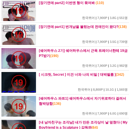
[장기연애 part2] 이번엔 형이 묶여봐
(
110
)
한국퀴어
|
7,900P
|
3.8G
|
551명
[장기연애 part1] 번개남을 불렀는데 전애인이 왔다?
(
138
)
한국퀴어
|
7,900P
|
3.5G
|
739명
[쉐어하우스 2기] 쉐어하우스에서 근육 트레이너한테 19금
PT받기
(
190
)
한국퀴어
|
7,900P
|
3.2G
|
982명
[ 시크릿, Secret ] 이건 너와 나의 비밀 [ 대박필름 ]
(
342
)
한국퀴어
|
8,800P
|
10.1G
|
1,565명
[쉐어하우스 파트1] 쉐어하우스에서 자기위로하다 걸려서
협박당함
(
136
)
한국퀴어
|
7,900P
|
6.0G
|
690명
[내 남자친구는 조각남] 내가 만든 조각상이 날 덮쳤다 ( My
Boyfriend is a Sculpture ) 감독판
(
64
)