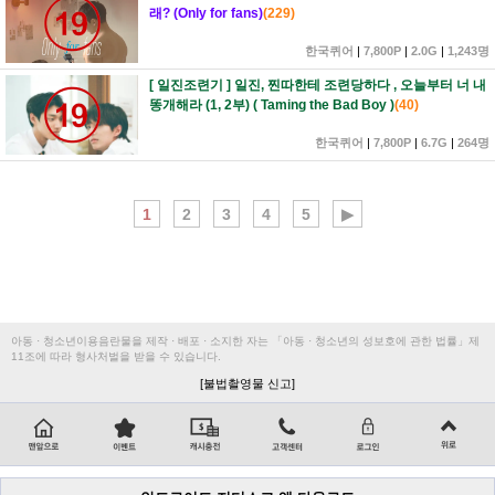
래? (Only for fans)
(
229
)
한국퀴어
|
7,800P
|
2.0G
|
1,243명
[ 일진조련기 ] 일진, 찐따한테 조련당하다 , 오늘부터 너 내
똥개해라 (1, 2부) ( Taming the Bad Boy )
(
40
)
한국퀴어
|
7,800P
|
6.7G
|
264명
1
2
3
4
5
▶
아동 · 청소년이용음란물을 제작 · 배포 · 소지한 자는 「아동 · 청소년의 성보호에 관한 법률」제
11조에 따라 형사처벌을 받을 수 있습니다.
[불법촬영물 신고]