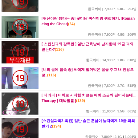
한국퀴어
|
7,900P
|
5.0G
|
293명
[귀신이랑 썸타는 중] 꽃미남 귀신이랑 귀접하기. [Roman
cing the Ghost]
(
34
)
한국퀴어
|
7,900P
|
4.8G
|
206명
[ 스킨십과외 감독판 ] 일반 근육남이 남자한테 19금 과외
받는다?
(
116
)
한국퀴어
|
14,900P
|
2.8G
|
610명
[너의 몸에 접속 중] Ai에게 벌거벗은 몸을 주고 내 전용으
로..
(
116
)
한국퀴어
|
7,800P
|
2.7G
|
518명
[ 테라피 ] 터치로 시작한 치료는 매회 조금씩 깊어지는데...
Therapy [ 대박필름 ]
(
139
)
한국퀴어
|
11,000P
|
9.5G
|
661명
[스킨십과외2:외전] 일반 슬근 훈남이 남자에게 19금 과외
받기 2
(
194
)
한국퀴어
|
7,800P
|
2.1G
|
1,004명