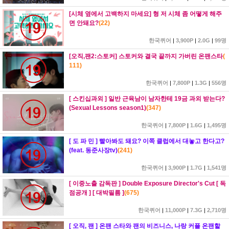
[시체 옆에서 고백하지 마세요] 형 저 시체 좀 어떻게 해주
면 안돼요?
(
22
)
한국퀴어
|
3,900P
|
2.0G
|
99명
[오직,팬2:스토커] 스토커와 결국 끝까지 가버린 온팬스타
(
111
)
한국퀴어
|
7,800P
|
1.3G
|
556명
[ 스킨십과외 ] 일반 근육남이 남자한테 19금 과외 받는다?
(Sexual Lessons season1)
(
347
)
한국퀴어
|
7,800P
|
1.6G
|
1,495명
[ 도 파 민 ] 빨아봐도 돼요? 이쪽 클럽에서 대놓고 한다고?
(feat. 동준사장tv)
(
241
)
한국퀴어
|
3,900P
|
1.7G
|
1,541명
[ 이중노출 감독판 ] Double Exposure Director's Cut [ 독
점공개 ] [ 대박필름 ]
(
675
)
한국퀴어
|
11,000P
|
7.3G
|
2,710명
[ 오직, 팬 ] 온팬 스타와 팬의 비즈니스, 나랑 커플 온팬할